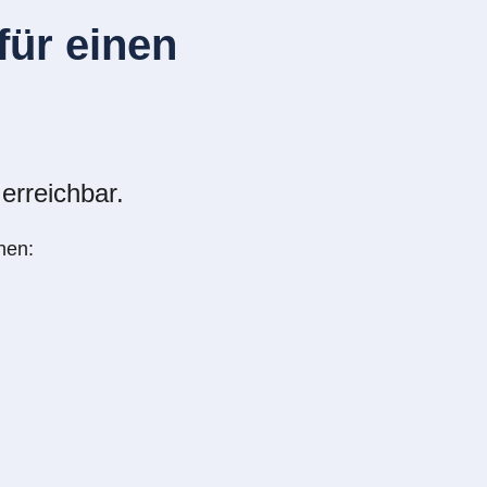
ür einen
erreichbar.
nen: