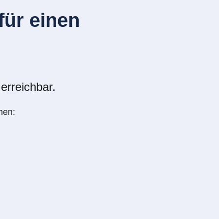
ür einen
erreichbar.
nen: