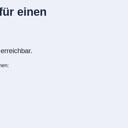
ür einen
erreichbar.
nen: