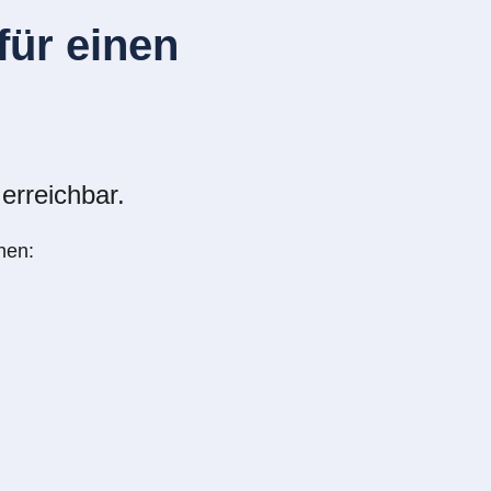
ür einen
erreichbar.
nen: