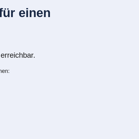
ür einen
erreichbar.
nen: